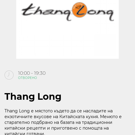
KABOOM
КИНО
ЗА МОЛ РУСЕ
КОНТАКТИ
10:00 - 19:30
ОТВОРЕНО
Следвайте ни
В СОЦИАЛНИТЕ МРЕЖИ
Thang Long
Thang Long е мястото където да се насладите на
екзотичните вкусове на Китайската кухня. Менюто е
старателно подбрано на базата на традиционни
китайски рецепти и приготвено с помощта на
10:00 - 21:30
китайски готвачи.
ОТВОРЕНО