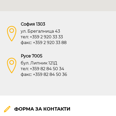
бул. Липник 121 Д
София 1303
ВИЖ НА КАРТАТА
ул. Брегалница 43
тел: +359 2 920 33 33
ПРАВА ЗА ПОЛЗВАНЕ
факс: +359 2 920 33 88
ПОЛИТИКА ЗА ИЗПОЛЗВАНЕ НА БИСКВИТКИ
ПОЛИТИКА ЗА ОБРАБОТВАНЕ И СИГУРНОСТ НА ЛИЧНИТЕ ДАННИ
Русе 7005
KABOOM ПОЛИТИКА ЗА ВИДЕОНАБЛЮДЕНИЕ
бул. Липник 121Д
KABOOM ПОЛИТИКА ЗА ОБРАБОТВАНЕ И СИГУРНОСТ НА ЛИЧНИТЕ ДАННИ
тел: +359 82 84 50 34
факс: +359 82 84 50 36
ФОРМА ЗА КОНТАКТИ