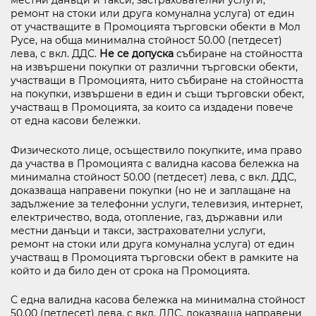
местни данъци и такси, застрахователни услуги,
ремонт на стоки или друга комунална услуга) от един
от участващите в Промоцията търговски обекти в Мол
Русе, на обща минимална стойност 50.00 (петдесет)
лева, с вкл. ДДС.
Не се допуска
събиране на стойността
на извършени покупки от различни търговски обекти,
участващи в Промоцията, нито събиране на стойността
на покупки, извършени в един и същи търговски обект,
участващ в Промоцията, за които са издадени повече
от една касови бележки.
Физическото лице, осъществило покупките, има право
да участва в Промоцията с валидна касова бележка на
минимална стойност 50.00 (петдесет) лева, с вкл. ДДС,
доказваща направени покупки (но не и заплащане на
задължение за телефонни услуги, телевизия, интернет,
електричество, вода, отопление, газ, държавни или
местни данъци и такси, застрахователни услуги,
ремонт на стоки или друга комунална услуга) от един
участващ в Промоцията търговски обект в рамките на
който и да било ден от срока на Промоцията.
С една валидна касова бележка на минимална стойност
50.00 (петдесет) лева, с вкл. ДДС, доказваща направени