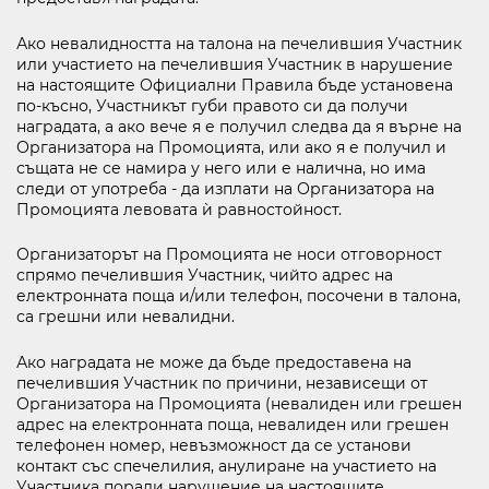
Ако невалидността на талона на печелившия Участник
или участието на печелившия Участник в нарушение
на настоящите Официални Правила бъде установена
по-късно, Участникът губи правото си да получи
наградата, а ако вече я е получил следва да я върне на
Организатора на Промоцията, или ако я е получил и
същата не се намира у него или е налична, но има
следи от употреба - да изплати на Организатора на
Промоцията левовата ѝ равностойност.
Организаторът на Промоцията не носи отговорност
спрямо печелившия Участник, чийто адрес на
електронната поща и/или телефон, посочени в талона,
са грешни или невалидни.
Ако наградата не може да бъде предоставена на
печелившия Участник по причини, независещи от
Организатора на Промоцията (невалиден или грешен
адрес на електронната поща, невалиден или грешен
телефонен номер, невъзможност да се установи
контакт със спечелилия, анулиране на участието на
Участника поради нарушение на настоящите