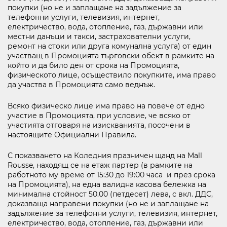
покупки (но не и заплащане на задължение за
телефонни услуги, телевизия, интернет,
електричество, вода, отопление, газ, държавни или
местни данъци и такси, застрахователни услуги,
ремонт на стоки или друга комунална услуга) от един
участващ в Промоцията търговски обект в рамките на
който и да било ден от срока на Промоцията,
физическото лице, осъществило покупките, има право
да участва в Промоцията само веднъж.
Всяко физическо лице има право на повече от едно
участие в Промоцията, при условие, че всяко от
участията отговаря на изискванията, посочени в
настоящите Официални Правила.
С показването на Коледния празничен щанд на Mall
Rousse, находящ се на етаж партер (в рамките на
работното му време от 15:30 до 19:00 часа и през срока
на Промоцията), на една валидна касова бележка на
минимална стойност 50.00 (петдесет) лева, с вкл. ДДС,
доказваща направени покупки (но не и заплащане на
задължение за телефонни услуги, телевизия, интернет,
електричество, вода, отопление, газ, държавни или