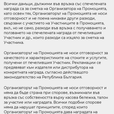
Всички данъци, дължими във връзка със спечелената
награда са за сметка на Организатора на Промоцията,
като освен тях, Организаторът на Промоцията не носи
отговорност и не поема никакви други разходи,
свързани с участието на Участниците в Промоцията,
вкл., но не само, разходи във връзка с получаването и
ползването на спечелената награда от печелившия
Участник и др., които разходи са изцяло за сметка на
Участника.
Организаторът на Промоцията не носи отговорност за
качеството и характеристиките на стоките и услугите,
получени от печелившия Участник. Рекламации се
предявяват към издателя или дистрибутора на
конкретната награда, съгласно действащото
законодателство на Република България.
Организаторът на Промоцията не носи отговорност и
няма да бъде страна при спорове, възникнали във
връзка със собствеността върху касова бележка, талон
за участие или наградата. Всички подобни спорове
няма да нарушат принципите, според които
Организаторът на Промоцията дава наградата на