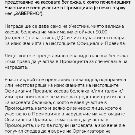
представяне на касовата бележка, с която печелившият
Участник е взел участие в Промоцията (с печат върху
нея „ЗАВЕРЕНО”).
Награда ще се даде само на Участник, чиято валидна
касова бележка на минимална стойност 50.00
(петдесет) лева, с вкл. ДДС, и чието участие отговарят
на изискванията на настоящите Официални Правила.
Лице, което е представило невалидна касова бележка,
няма право да участва в Промоцията за спечелване на
наградата.
Участник, който е представил невалидна, подправена
или неотговаряща на изискванията на настоящите
Официални Правила касова бележка и/или талон и/
или при поискване не може да представи оригинала
на касовата бележка, с която е взел участие в
Промоцията, както и всяко физическо лице, което е
участвало в Промоцията в нарушение на настоящите
Официални Правила, няма право да участва в
Промоцията, нито да получи наградата, а ако вече я е
получил следва да я върне на Организатора на