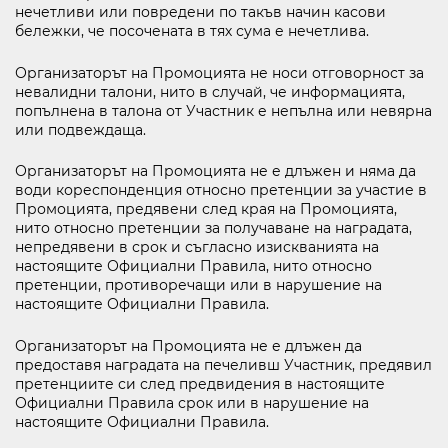
нечетливи или повредени по такъв начин касови
бележки, че посочената в тях сума е нечетлива.
Организаторът на Промоцията не носи отговорност за
невалидни талони, нито в случай, че информацията,
попълнена в талона от Участник е непълна или невярна
или подвеждаща.
Организаторът на Промоцията не е длъжен и няма да
води кореспонденция относно претенции за участие в
Промоцията, предявени след края на Промоцията,
нито относно претенции за получаване на наградата,
непредявени в срок и съгласно изискванията на
настоящите Официални Правила, нито относно
претенции, противоречащи или в нарушение на
настоящите Официални Правила.
Организаторът на Промоцията не е длъжен да
предоставя наградата на печеливш Участник, предявил
претенциите си след предвидения в настоящите
Официални Правила срок или в нарушение на
настоящите Официални Правила.