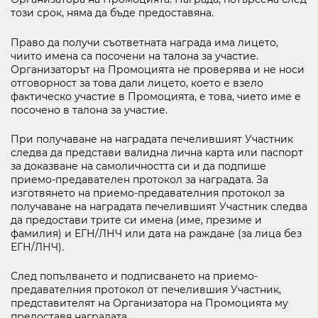
този срок, няма да бъде предоставяна.
Право да получи съответната награда има лицето,
чиито имена са посочени на талона за участие.
Организаторът на Промоцията не проверява и не носи
отговорност за това дали лицето, което е взело
фактическо участие в Промоцията, е това, чието име е
посочено в талона за участие.
При получаване на наградата печелившият Участник
следва да представи валидна лична карта или паспорт
за доказване на самоличността си и да подпише
приемо-предавателен протокол за наградата. За
изготвянето на приемо-предавателния протокол за
получаване на наградата печелившият Участник следва
да предостави трите си имена (име, презиме и
фамилия) и ЕГН/ЛНЧ или дата на раждане (за лица без
ЕГН/ЛНЧ).
След попълването и подписването на приемо-
предавателния протокол от печелившия Участник,
представителят на Организатора на Промоцията му
предоставя наградата.