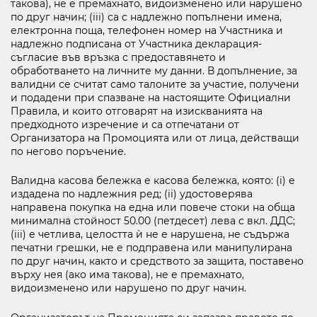
такова), не е премахнато, видоизменено или нарушено
по друг начин; (iii) са с надлежно попълнени имена,
електронна поща, телефонен номер на Участника и
надлежно подписана от Участника декларация-
съгласие във връзка с предоставянето и
обработването на личните му данни. В допълнение, за
валидни се считат само талоните за участие, получени
и подадени при спазване на настоящите Официални
Правила, и които отговарят на изискванията на
предходното изречение и са отпечатани от
Организатора на Промоцията или от лица, действащи
по негово поръчение.
Валидна касова бележка е касова бележка, която: (i) е
издадена по надлежния ред; (ii) удостоверява
направена покупка на една или повече стоки на обща
минимална стойност 50.00 (петдесет) лева с вкл. ДДС;
(iii) е четлива, целостта ѝ не е нарушена, не съдържа
печатни грешки, не е подправена или манипулирана
по друг начин, както и средството за защита, поставено
върху нея (ако има такова), не е премахнато,
видоизменено или нарушено по друг начин.