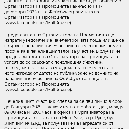
Данните на печелившия Участник ще бъдат обявени от
Организатора на Промоцията най-късно на 17
декември 2024 г., на Фейсбук страницата на
Организатора на Промоцията
(www.facebook.com/MallRousse).
Представител на Организатора на Промоцията ще
изпрати уведомление на електронната поща или ще се
свърже с печелившия Участник на телефонния номер,
посочен/а в печелившия талон за участие. В случай че
представителите на Организатора на Промоцията не
успеят да се свържат с печелившия Участник,
последният се счита за уведомен за спечелената от
него награда от датата на публикуване на данните на
печелившия Участник на Фейсбук страницата на
Организатора на Промоцията
(www.facebook.com/MallRousse).
Печелившият Участник следва да се яви лично в срок
до 17 януари 2025 г. включително, в работен ден, между
09:00 часа и 18:00 часа, в офиса на Организатора на
Промоцията в сградата на Мол Русе, в гр. Русе, бул.
„Липник” № 121-Д, за получаване на наградата си от
Организатора на Промоцията. Награда, потърсена след