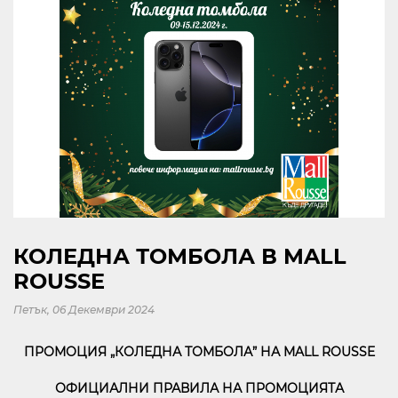
KABOOM
КИНО
ЗА МОЛ РУСЕ
КОНТАКТИ
Следвайте ни
КОЛЕДНА ТОМБОЛА В MALL
В СОЦИАЛНИТЕ МРЕЖИ
ROUSSE
Петък, 06 Декември 2024
ПРОМОЦИЯ „КОЛЕДНА ТОМБОЛА” НА MALL ROUSSE
10:00 - 21:30
ОФИЦИАЛНИ ПРАВИЛА НА ПРОМОЦИЯТА
ОТВОРЕНО