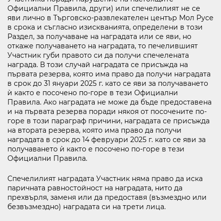
Официални Правила, други) или спечелилият не се
яви лично в Търговско-развлекателен център Мол Русе
в срока и съгласно изискванията, определени в този
Раздел, за получаване на наградата или се яви, но
откаже получаването на наградата, то печелившият
Участник губи правото си да получи спечелената
награда. В този случай наградата се присъжда на
първата резерва, която има право да получи наградата
в срок до 31 януари 2025 г. като се яви за получаването
ѝ както е посочено по-горе в тези Официални
Правила. Ако наградата не може да бъде предоставена
и на първата резерва поради някоя от посочените по-
горе в този параграф причини, наградата се присъжда
на втората резерва, която има право да получи
наградата в срок до 14 февруари 2025 г. като се яви за
получаването ѝ както е посочено по-горе в тези
Официални Правила.
Спечелилият наградата Участник няма право да иска
паричната равностойност на наградата, нито да
прехвърля, заменя или да предоставя (възмездно или
безвъзмездно) наградата си на трети лица.