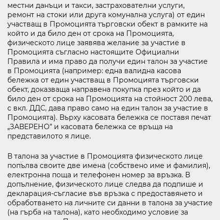
местни данъци и такси, застрахователни услуги,
ремонт на стоки или друга комунална услуга) от един
участващ в Промоцията търговски обект в рамките на
който и да било ден от срока на Промоцията,
физическото лице заявява желание за участие в
Промоцията съгласно настоящите Официални
Правила и има право да получи един талон за участие
в Промоцията (например: една валидна касова
бележка от един участващ в Промоцията търговски
обект, доказваща направена покупка през който и да
било ден от срока на Промоцията на стойност 200 лева,
с вкл. ДДС, дава право само на един талон за участие в
Промоцията). Върху касовата бележка се поставя печат
„ЗАВЕРЕНО” и касовата бележка се връща на
представилото я лице.
В талона за участие в Промоцията физическото лице
попълва своите две имена (собствено име и фамилия),
електронна поща и телефонен номер за връзка. В
допълнение, физическото лице следва да подпише и
декларация-съгласие във връзка с предоставянето и
обработването на личните си данни в талона за участие
(на гърба на талона), като необходимо условие за