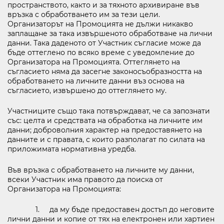
пространството, както и за тяхното архивиране във
връзка с обработването им за тези цели.
Организаторът на Промоцията не дължи никакво
заплащане за така извършеното обработване на лични
данни. Така даденото от Участник съгласие може да
бъде оттеглено по всяко време с уведомление до
Организатора на Промоцията. Оттеглянето на
съгласието няма да засегне законосъобразността на
обработването на личните данни въз основа на
съгласието, извършено до оттеглянето му.
Участниците също така потвърждават, че са запознати
със: целта и средствата на обработка на личните им
данни; доброволния характер на предоставянето на
данните и с правата, с които разполагат по силата на
приложимата нормативна уредба.
Във връзка с обработването на личните му данни,
всеки Участник има правото да поиска от
Организатора на Промоцията:
1. да му бъде предоставен достъп до неговите
лични данни и копие от тях на електронен или хартиен