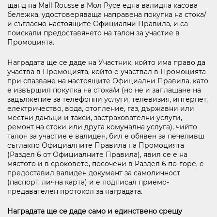
щанд на Mall Rousse в Мол Русе една валидна касова
бележка, удостоверяваща направена покупка на стока/
и съгласно настоящите Официални Правила, и са
поискали предоставянето на талон за участие в
Промоцията.
Наградата ще се даде на Участник, който има право да
участва в Промоцията, който е участвал в Промоцията
при спазване на настоящите Официални Правила, като
е извършил покупка на стока/и (но не и заплащане на
задължение за телефонни услуги, телевизия, интернет,
електричество, вода, отопление, газ, държавни или
местни данъци и такси, застрахователни услуги,
ремонт на стоки или друга комунална услуга), чийто
талон за участие е валиден, бил е обявен за печеливш
съглакно Официалните Правила на Промоцията
(Раздел 6 от Официалните Правила), явил се е на
мястото и в сроковете, посочени в Раздел 6 по-горе, е
предоставил валиден документ за самоличност
(паспорт, лична карта) и е подписал приемо-
предавателен протокол за наградата.
Наградата ще се даде само и единствено срещу