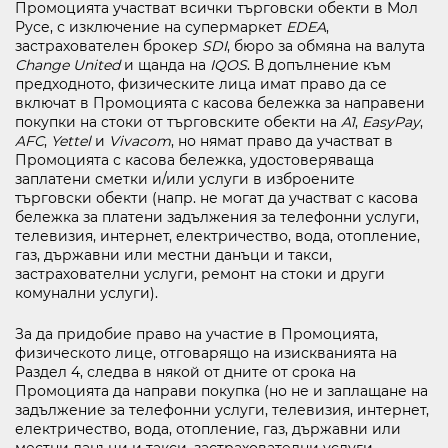
Промоцията участват всички търговски обекти в Мол
Русе, с изключение на супермаркет
EDEA
,
застрахователен брокер
SDI
, бюро за обмяна на валута
Change
United
и щанда на
IQOS
. В допълнение към
предходното, физическите лица имат право да се
включат в Промоцията с касова бележка за направени
покупки на стоки от търговските обекти на
A1
,
EasyPay
,
AFC
,
Yettel
и
Vivacom
, но нямат право да участват в
Промоцията с касова бележка, удостоверяваща
заплатени сметки и/или услуги в изброените
търговски обекти (напр. не могат да участват с касова
бележка за платени задължения за телефонни услуги,
телевизия, интернет, електричество, вода, отопление,
газ, държавни или местни данъци и такси,
застрахователни услуги, ремонт на стоки и други
комунални услуги).
За да придобие право на участие в Промоцията,
физическото лице, отговарящо на изискванията на
Раздел 4, следва в някой от дните от срока на
Промоцията да направи покупка (но не и заплащане на
задължение за телефонни услуги, телевизия, интернет,
електричество, вода, отопление, газ, държавни или