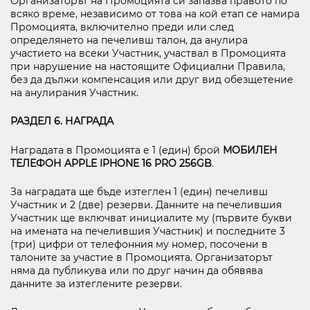
Организаторът на Промоцията си запазва правото по
всяко време, независимо от това на кой етап се намира
Промоцията, включително преди или след
определянето на печеливш талон, да анулира
участието на всеки Участник, участвал в Промоцията
при нарушение на настоящите Официални Правила,
без да дължи компенсация или друг вид обезщетение
на анулирания Участник.
РАЗДЕЛ 6. НАГРАДА
Наградата в Промоцията е 1 (един) брой
МОБИЛЕН
ТЕЛЕФОН
APPLE IPHONE 16
PRO 256
GB
.
За наградата ще бъде изтеглен 1 (един) печеливш
Участник и 2 (две) резерви. Данните на печелившия
Участник ще включват инициалите му (първите букви
на имената на печелившия Участник) и последните 3
(три) цифри от телефонния му номер, посочени в
талоните за участие в Промоцията. Организаторът
няма да публикува или по друг начин да обявява
данните за изтеглените резерви.