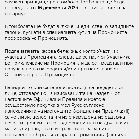
случаен принцип, чрез томбола. Томболата ще бъде
проведена на
16 декември 2024 г.
в присъствието на
нотариус.
В томболата ще бъдат включени единствено валидните
талони, пуснати в специалната кутия на Промоцията
през срока на Промоцията.
Подпечатаната касова бележка, с която Участник
участва в Промоцията, следва да се пази от Участника
до приключване на Промоцията и да се представи при
получаване на наградата и/или при поискване от
Организатора на Промоцията.
Валидни талони са талони, които: (i) са подадени от
лице, отговарящо на изискванията на Раздел 4 от
настоящите Официални Правила и което е
осъществило покупка в Мол Русе съгласно
изискванията на настоящите Официални Правила; (ii)
са четливи, целостта им не е нарушена, не съдържат
печатни грешки, не са подправени или по друг начин
манипулирани, както и средството за защита,
поставено от Организатора на Промоцията (ако има