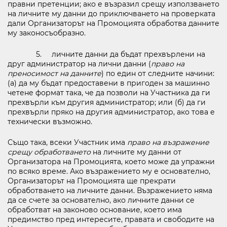
правни претенции; ако е възразил срещу използването
на личните му данни до приключването на проверката
дали Организаторът на Промоцията обработва данните
му законосъобразно.
5. личните данни да бъдат прехвърлени на
друг администратор на лични данни (
право на
преносимост на данните
) по един от следните начини:
(а) да му бъдат предоставени в пригоден за машинно
четене формат така, че да позволи на Участника да ги
прехвърли към другия администратор; или (б) да ги
прехвърли пряко на другия администратор, ако това е
технически възможно.
Също така, всеки Участник има
право на възражение
срещу обработването
на личните му данни от
Организатора на Промоцията, което може да упражни
по всяко време. Ако възражението му е основателно,
Организаторът на Промоцията ще прекрати
обработването на личните данни. Възражението няма
да се счете за основателно, ако личните данни се
обработват на законово основание, което има
предимство пред интересите, правата и свободите на