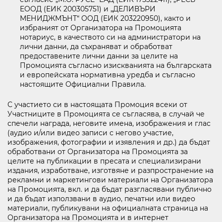
EООД (ЕИК 200305751) и „ДЕЛИВЪРИ
МЕНИДЖМЪНТ“ ООД (ЕИК 203220950), както и
избраният от Организатора на Промоцията
нотариус, в качеството си на администратори на
лични данни, да съхраняват и обработват
предоставените лични данни за целите на
Промоцията съгласно изискванията на българската
и европейската нормативна уредба и съгласно
настоящите Официални Правила.
С участието си в настоящата Промоция всеки от
Участниците в Промоцията се съгласява, в случай че
спечели награда, неговите имена, изображения и глас
(аудио и/или видео записи с негово участие,
изображения, фотографии и изявления и др.) да бъдат
обработвани от Организатора на Промоцията за
целите на публикации в пресата и специализирани
издания, изработване, изготвяне и разпространение на
рекламни и маркетингови материали на Организатора
на Промоцията, вкл. и да бъдат разгласявани публично
и да бъдат използвани в аудио, печатни или видео
материали, публикувани на официалната страница на
Организатора на Промоцията и в интернет