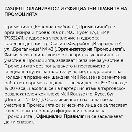
РАЗДЕЛ 1. ОРГАНИЗАТОР И ОФИЦИАЛНИ ПРАВИЛА НА
ПРОМОЦИЯТА
бул. Липник 121 Д
Промоцията „Коледна томбола” („
Промоцията
”) се
ВИЖ НА КАРТАТА
организира и провежда от „М.О. Русе” ЕАД, ЕИК
175322411, с адрес на управление и адрес за
ПРАВА ЗА ПОЛЗВАНЕ
кореспонденция: гр. София 1303, район „Възраждане”,
ул. „Брегалница” № 43 („
Организатор на Промоцията
”).
ПОЛИТИКА ЗА ИЗПОЛЗВАНЕ НА БИСКВИТКИ
Физическите лица, които отговарят на условията за
ПОЛИТИКА ЗА ОБРАБОТВАНЕ И СИГУРНОСТ НА ЛИЧНИТЕ ДАННИ
участие в Промоцията, заявяват желание за участие в
KABOOM ПОЛИТИКА ЗА ВИДЕОНАБЛЮДЕНИЕ
Промоцията чрез попълването и поставянето в
специална кутия на талон за участие, предоставен на
KABOOM ПОЛИТИКА ЗА ОБРАБОТВАНЕ И СИГУРНОСТ НА ЛИЧНИТЕ ДАННИ
Коледния празничен щанд на Mall Rousse (в рамките на
работното време на щанда – всеки ден, от 15:30 часа до
19:00 часа), находящ се на партерния етаж в търговско-
развлекателен комплекс Mall Rousse (гр. Русе, бул.
„Липник” № 121-Д). Със заявяването на желание за
участие в Промоцията физическите лица се съгласяват
с изложените по-долу официални правила на
Промоцията („
Официални Правила
”) и се задължават
да ги спазват.