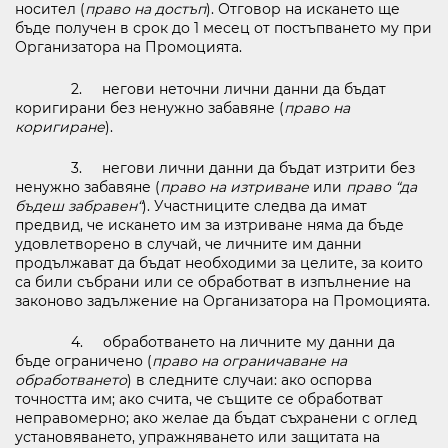
носител (
право на достъп
). Отговор на искането ще
бъде получен в срок до 1 месец от постъпването му при
Организатора на Промоцията.
2. негови неточни лични данни да бъдат
коригирани без ненужно забавяне (
право на
коригиране
).
3. негови лични данни да бъдат изтрити без
ненужно забавяне (
право на изтриване
или
право “да
бъдеш забравен“
). Участниците следва да имат
предвид, че искането им за изтриване няма да бъде
удовлетворено в случай, че личните им данни
продължават да бъдат необходими за целите, за които
са били събрани или се обработват в изпълнение на
законово задължение на Организатора на Промоцията.
4. обработването на личните му данни да
бъде ограничено (
право на ограничаване на
обработването
) в следните случаи: ако оспорва
точността им; ако счита, че същите се обработват
неправомерно; ако желае да бъдат съхранени с оглед
установяването, упражняването или защитата на