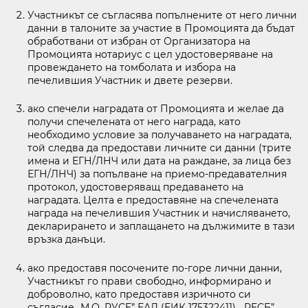
Участникът се съгласява попълнените от него лични
данни в талоните за участие в Промоцията да бъдат
обработвани от избран от Организатора на
Промоцията нотариус с цел удостоверяване на
провеждането на томболата и избора на
печелившия Участник и двете резерви.
ако спечели наградата от Промоцията и желае да
получи спечелената от него награда, като
необходимо условие за получаването на наградата,
той следва да предостави личните си данни (трите
имена и ЕГН/ЛНЧ или дата на раждане, за лица без
ЕГН/ЛНЧ) за попълване на приемо-предавателния
протокол, удостоверяващ предаването на
наградата. Целта е предоставяне на спечелената
награда на печелившия Участник и начисляването,
декларирането и заплащането на дължимите в тази
връзка данъци.
ако предоставя посочените по-горе лични данни,
Участникът го прави свободно, информирано и
доброволно, като предоставя изричното си
съгласие „М.О. РУСЕ” ЕАД (ЕИК 175322411), „РЕСБ”