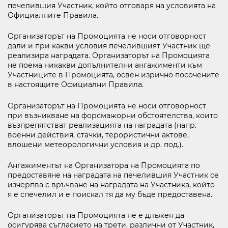
печелившия Участник, който отговаря на условията на
Официалните Правила.
Организаторът на Промоцията не носи отговорност
дали и при какви условия печелившият Участник ще
реализира наградата. Организаторът на Промоцията
не поема никакви допълнителни ангажименти към
Участниците в Промоцията, освен изрично посочените
в настоящите Официални Правила.
Организаторът на Промоцията не носи отговорност
при възникване на форсмажорни обстоятелства, които
възпрепятстват реализацията на наградата (напр.
военни действия, стачки, терористични актове,
влошени метеорологични условия и др. под.).
Ангажиментът на Организатора на Промоцията по
предоставяне на наградата на печелившия Участник се
изчерпва с връчване на наградата на Участника, който
я е спечелил и е поискал тя да му бъде предоставена.
Организаторът на Промоцията не е длъжен да
осигурява съгласието на трети, различни от Участник,