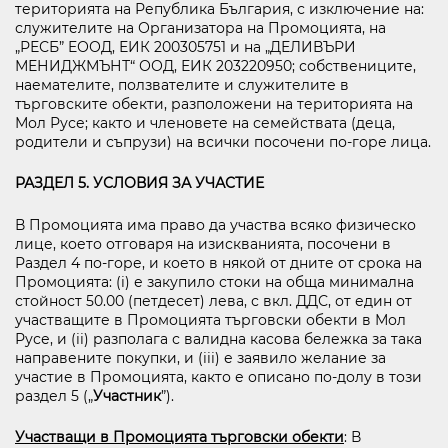
територията на Република България, с изключение на:
служителите на Организатора на Промоцията, на
„РЕСБ” EООД, ЕИК 200305751 и на „ДЕЛИВЪРИ
МЕНИДЖМЪНТ“ ООД, ЕИК 203220950; собствениците,
наемателите, ползвателите и служителите в
търговските обекти, разположени на територията на
Мол Русе; както и членовете на семействата (деца,
родители и съпрузи) на всички посочени по-горе лица.
РАЗДЕЛ 5. УСЛОВИЯ ЗА УЧАСТИЕ
В Промоцията има право да участва всяко физическо
лице, което отговаря на изискванията, посочени в
Раздел 4 по-горе, и което в някой от дните от срока на
Промоцията: (i) е закупило стоки на обща минимална
стойност 50.00 (петдесет) лева, с вкл. ДДС, от един от
участващите в Промоцията търговски обекти в Мол
Русе, и (ii) разполага с валидна касова бележка за така
направените покупки, и (iii) е заявило желание за
участие в Промоцията, както е описано по-долу в този
раздел 5 („
Участник
”).
Участващи в Промоцията търговски обекти
: В