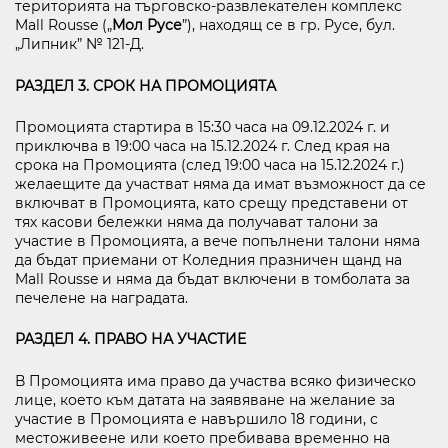
територията на търговско-развлекателен комплекс
Mall Rousse („
Мол Русе
”), находящ се в гр. Русе, бул.
„Липник” № 121-Д.
РАЗДЕЛ 3. СРОК НА ПРОМОЦИЯТА
Промоцията стартира в 15:30 часа на 09.12.2024 г. и
приключва в 19:00 часа на 15.12.2024 г. След края на
срока на Промоцията (след 19:00 часа на 15.12.2024 г.)
желаещите да участват няма да имат възможност да се
включват в Промоцията, като срещу представени от
тях касови бележки няма да получават талони за
участие в Промоцията, а вече попълнени талони няма
да бъдат приемани от Коледния празничен щанд на
Mall Rousse и няма да бъдат включени в томболата за
печелене на наградата.
РАЗДЕЛ 4. ПРАВО НА УЧАСТИЕ
В Промоцията има право да участва всяко физическо
лице, което към датата на заявяване на желание за
участие в Промоцията е навършило 18 години, с
местоживеене или което пребивава временно на