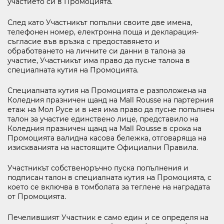
участието си в Промоцията.
След като Участникът попълни своите две имена,
телефонен номер, електронна поща и декларация-
съгласие във връзка с предоставянето и
обработването на личните си данни в талона за
участие, Участникът има право да пусне талона в
специалната кутия на Промоцията.
Специалната кутия на Промоцията е разположена на
Коледния празничен щанд на Mall Rousse на партерния
етаж на Мол Русе и в нея има право да пусне попълнен
талон за участие единствено лице, представило на
Коледния празничен щанд на Mall Rousse в срока на
Промоцията валидна касова бележка, отговаряща на
изискванията на настоящите Официални Правила.
Участникът собственоръчно пуска попълнения и
подписан талон в специалната кутия на Промоцията, с
което се включва в томболата за теглене на наградата
от Промоцията.
Печелившият Участник е само един и се определя на