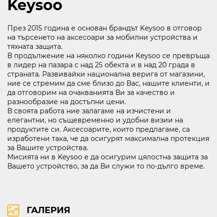
Keysoo
През 2015 година е основан брандът Keysoo в отговор
на търсенето на аксесоари за мобилни устройства и
бул. Липник 121 Д
тяхната защита.
ВИЖ НА КАРТАТА
В продължение на няколко години Keysoo се превръща
в лидер на пазара с над 25 обекта и в над 20 града в
ПРАВА ЗА ПОЛЗВАНЕ
страната. Развивайки национална верига от магазини,
ПОЛИТИКА ЗА ИЗПОЛЗВАНЕ НА БИСКВИТКИ
ние се стремим да сме близо до Вас, нашите клиенти, и
да отговорим на очакванията Ви за качество и
ПОЛИТИКА ЗА ОБРАБОТВАНЕ И СИГУРНОСТ НА ЛИЧНИТЕ ДАННИ
разнообразие на достъпни цени.
KABOOM ПОЛИТИКА ЗА ВИДЕОНАБЛЮДЕНИЕ
В своята работа ние залагаме на изчистени и
KABOOM ПОЛИТИКА ЗА ОБРАБОТВАНЕ И СИГУРНОСТ НА ЛИЧНИТЕ ДАННИ
елегантни, но същевременно и удобни визии на
продуктите си. Аксесоарите, които предлагаме, са
изработени така, че да осигурят максимална протекция
за Вашите устройства.
Мисията ни в Keysoo е да осигурим цялостна защита за
Вашето устройство, за да Ви служи то по-дълго време.
ГАЛЕРИЯ