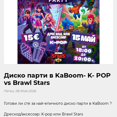
KABOOM
КИНО
ЗА МОЛ РУСЕ
КОНТАКТИ
Следвайте ни
Диско парти в KaBoom- K- POP
В СОЦИАЛНИТЕ МРЕЖИ
vs Brawl Stars
Петък, 08 Май 2026
Готови ли сте за най-епичното диско парти в KaBoom ?
10:00 - 21:30
Дрескод/аксесоар: K-pop или Brawl Stars
ОТВОРЕНО