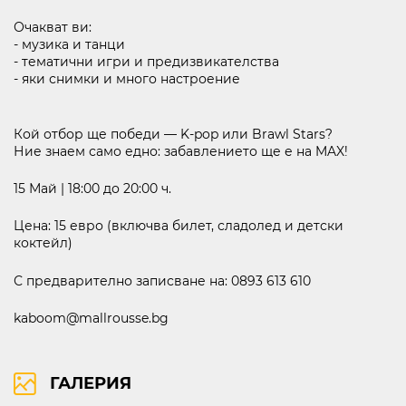
Очакват ви:
- музика и танци
- тематични игри и предизвикателства
бул. Липник 121 Д
- яки снимки и много настроение
ВИЖ НА КАРТАТА
ПРАВА ЗА ПОЛЗВАНЕ
Кой отбор ще победи — K-pop или Brawl Stars?
Ние знаем само едно: забавлението ще е на MAX!
ПОЛИТИКА ЗА ИЗПОЛЗВАНЕ НА БИСКВИТКИ
ПОЛИТИКА ЗА ОБРАБОТВАНЕ И СИГУРНОСТ НА ЛИЧНИТЕ ДАННИ
15 Май | 18:00 до 20:00 ч.
KABOOM ПОЛИТИКА ЗА ВИДЕОНАБЛЮДЕНИЕ
KABOOM ПОЛИТИКА ЗА ОБРАБОТВАНЕ И СИГУРНОСТ НА ЛИЧНИТЕ ДАННИ
Цена: 15 евро (включва билет, сладолед и детски
коктейл)
С предварително записване на: 0893 613 610
kaboom@mallrousse.bg
ГАЛЕРИЯ