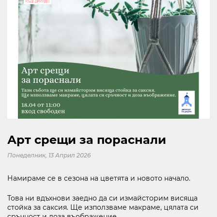
KABOOM
КИНО
ЗА МОЛ РУСЕ
КОНТАКТИ
Следвайте ни
Арт срещи за пораснали
В СОЦИАЛНИТЕ МРЕЖИ
Понеделник, 13 Април 2026
Намираме се в сезона на цветята и новото начало.
Това ни вдъхнови заедно да си измайсторим висяща
стойка за саксия. Ще използваме макраме, цялата си
10:00 - 21:30
сръчност и доза въображение.
ОТВОРЕНО