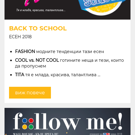
BACK TO SCHOOL
ЕСЕН 2018
FASHION
модните тенденции тази есен
COOL vs. NOT COOL
готините неща и тези, които
да пропуснем
TITA
тя е млада, красива, талантлива ...
виж повече