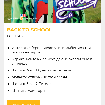
BACK TO SCHOOL
ЕСЕН 2016
Интервю с Гери-Никол: Млада, амбициозна и
отново на върха
5 трика, които ни се иска да сме знаели още в
училище
Шопинг: Част 1 Дрехи и аксесоари
Модните отличници тази есенч
Шопинг: Част 2 Бижута
Малките майстори
виж повече