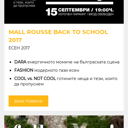
MALL ROUSSE BACK TO SCHOOL
2017
ЕСЕН 2017
DARA
енергичното момиче на бълграската сцена
FASHION
модерното тази есен
COOL vs. NOT COOL
готините неща и тези, които
да пропуснем
виж повече