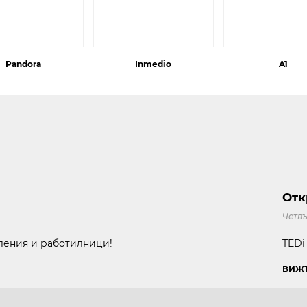
Pandora
Inmedio
A1
Отк
Четвъ
вления и работилници!
TEDi
ВИЖТ